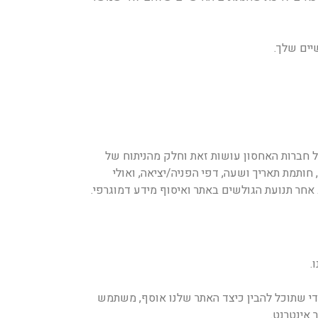
יים שלך.
ל חברות האחסון עושות זאת וחלק מהניתוח של
ותי האחסון. המידע שנאסף מקובצי יומן כולל כתובות פרוטוקול אינטרנט (IP), סוג דפדפן, ספק שירותי אינטרנט (ISP), חותמת תאריך ושעה, דפי הפניה/יציאה, ואולי
אחר תנועת הגולשים באתר ואיסוף מידע דמוגרפי.
.
.נ.צ.ב.ה מעודד אותך לעיין בהצהרות הפרטיות של אתרי אינטרנט שאליהם אתה בוחר לקשר מ-https://tnzva.co.il כדי שתוכל להבין כיצד האתר שלנו אוסף, משתמש