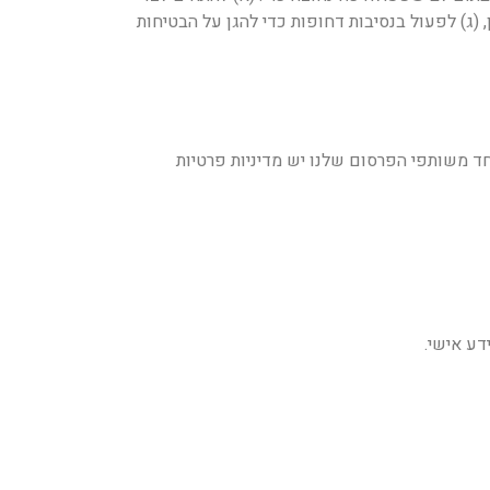
ורטל ת.נ.צ.ב.ה; וכן, (ג) לפעול בנסיבות דחופות כדי להגן על הבטיחות
 משותפי הפרסום שלנו יש מדיניות פרטיות
דע אישי.