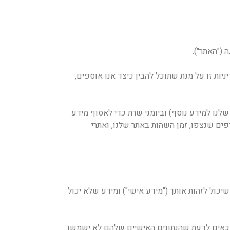
("האתר").
יות זו על מנת שתוכל להבין כיצד אנו אוספים,
שלנו למידע נוסף) וביומני שרת כדי לאסוף מידע
ים שנצפו, זמן השהות באתר שלנו, ואתרי
כול לזהות אותך ("מידע אישי") ומידע שלא יכול
ו זכאים לדעת שהנתונים האישיים שלהם לא ישמשו