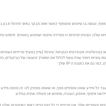
נאסף, נעשה בו שימוש ומשותף כאשר אתה מבקר באתר פורטל ת.נ.צ.ב.ה 
 שלנו. הצהרת פרטיות זו מסדירה איסוף ושימוש בנתונים. פיתחנו מדינ
כנולוגיה סטנדרטית הנקראת 'עוגיות' (עיין בסעיף מדיניות העוגיות 
עוגיות ויומני שרת עשוי לכלול את התאריך והשעה של הביקורים, הדפ
 גם את כתובת ה-IP שלך.
בד כל מידע שאנו אוספים ממך, או שאתה מספק לנו. זה מכסה מידע שי
ירושו איסוף, אחסון, העברה, שימוש או פעולה אחרת במידע.
טיות והסודיות שלך. אנו מבינים כי כל המבקרים באתר האינטרנט שלנ