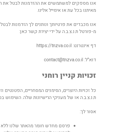
אנו מספקים למשתמשים את ההזדמנות לבטל את הסכ
מאיתנו בכל עת או אימייל אלינו.
אנו מכבדים את פרטיותך ונותנים לך הזדמנות לב
מ-פורטל ת.נ.צ.ב.ה על ידי יצירת קשר כאן:
דף אינטרנט: https://tnzva.co.il
דוא"ל:
contact@tnzva.co.il
זכויות קניין רוחני
כל זכויות היוצרים, הסימנים המסחריים, הפטנטים ו
ת.נ.צ.ב.ה או של מעניקי הרישיונות שלה. השימוש ב
אסור לך:
פרסם מחדש חומר מהאתר שלנו ללא 