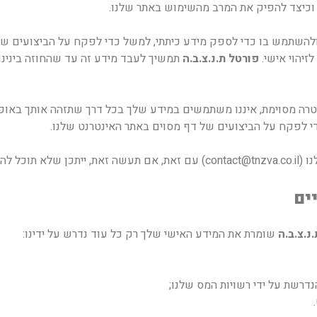
 וכיצד להפיק את המרב מהשימוש באתר שלנו.
י ולהשתמש בו כדי לספק מידע כיתתי, למשל כדי לפקח על הביצועים ש
זיהוי אישי.
פורטל ת.נ.צ.ב.ה
תמשיך לעבד מידע זה עד שהחוזה בינינו 
מסוימת, איננו משתמשים במידע שלך בכל דרך שתזהה אותך באופן איש
י לפקח על הביצועים של דף מסוים באתר האינטרנט שלנו.
ו (
contact@tnzva.co.il
) עם זאת, אם תעשה זאת, ייתכן שלא תוכל לה
ים
נ.צ.ב.ה
שומרת את המידע האישי שלך רק כל עוד נדרש על ידינו:
נדרשת על ידי רשויות המס שלנו;