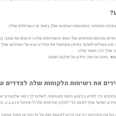
?
 באופן אוטומטי באמצעות השימוש שלך באתר או בשירותים שלנו.
זורים ותכונות מסוימים של האתר והשירותים שלנו דורשים את שמך, כתובת ה
:
אנו עשויים לאסוף באופן אוטומטי את המידע הבא על השימוש שלך ב
 שלך דרך האתר שלנו.
הבא
: מזהה מכשיר; מידע על מיקום ושפה.
כירים את רשימות הלקוחות שלה לצדדים ש
ימנים כדי לסייע בביצוע ניתוח סטטיסטי, לשלוח לך דואר אלקטרוני א
דע האישי שלך למעט כדי לספק שירותים אלה ל-פורטל ת.נ.צ.ב.ה, וה
 הודעה מוקדמת, רק אם נדרש לעשות זאת על פי חוק או מתוך אמונה ב